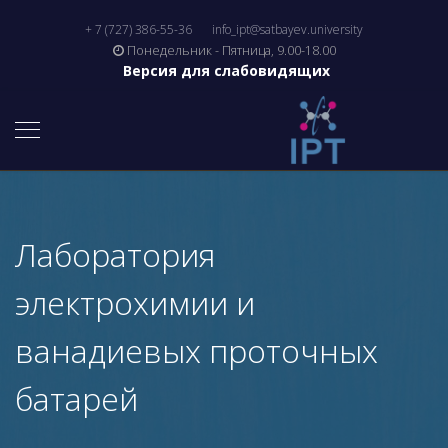
+ 7 (727) 386-55-36
info_ipt@satbayev.university
Понедельник - Пятница, 9.00-18.00
Версия для слабовидящих
Лаборатория
электрохимии и
ванадиевых проточных
батарей